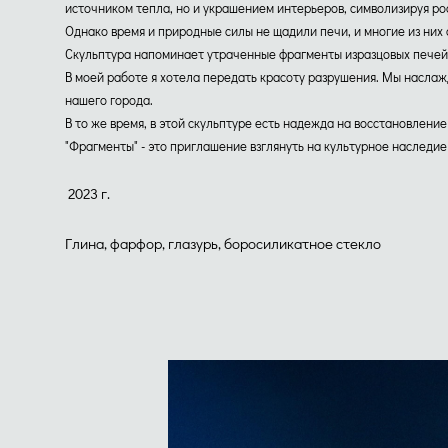
источником тепла, но и украшением интерьеров, символизируя ро
Однако время и природные силы не щадили печи, и многие из них
Скульптура напоминает утраченные фрагменты изразцовых печей,
В моей работе я хотела передать красоту разрушения. Мы наслаж
нашего города.
В то же время, в этой скульптуре есть надежда на восстановлен
"Фрагменты" - это приглашение взглянуть на культурное наследие
2023 г.
Глина, фарфор, глазурь, боросиликатное стекло